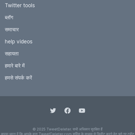
Twitter tools
ब्‍लॉग
समाचार
help videos
सहायता
हमारे बारे में
हमसे संपर्क करें
© 2025 TweetDeleter. सभी अधिकार सुरक्षित हैं
कृपया ध्‍यान दें कि आपके द्वारा TweetDeleter.com सर्विस के माध्‍यम से डिलीट करने हेतु चुने गए ट्वीट