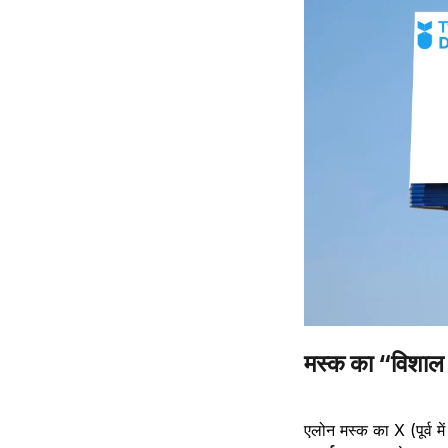
मस्क का “विशाल वि
एलोन मस्क का X (पूर्व मे