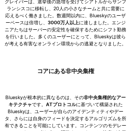
グレイバーは、選挙後の急増を受けてシアトルからサンフ
ランシスコに移転し、20人の小さなチームと共に需要に
応えるべく働きました。数週間以内に、Blueskyのユーザ
ーベースは倍増し、
3000万人以上
に達しました。エンジ
ニアたちはサーバーの安定性を確保するためにシフト勤務
を行いました。多くのユーザーにとって、Blueskyは彼ら
が考える有害なオンライン環境からの逃避となりました。
コアにある非中央集権
Blueskyが根本的に異なるのは、その
非中央集権的なアー
キテクチャ
です。
ATプロトコル
に基づいて構築された
Blueskyは、ユーザーが自らのアイデンティティやデー
タ、さらには自身のフィードを決定するアルゴリズムを所
有できることを可能にしています。コンテンツのモデレー