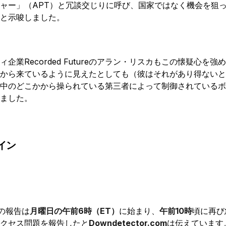
ャー」（APT）と冗談交じりに呼び、国家ではなく機会を狙
と示唆しました。
企業Recorded Futureのアラン・リスカもこの懐疑心を強
から来ているように見えたとしても（彼はそれがあり得ないと
中のどこかから操られている第三者によって制御されているボ
ました。
イン
の報告は
月曜日の午前6時（ET）
に始まり、
午前10時
頃に再び
クセス問題を報告したと
Downdetector.com
は伝えています