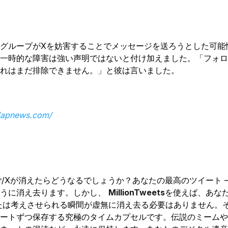
グループがXを妨害することでメッセージを送ろうとした可能
一時的な障害は強い声明ではないと付け加えました。「フォロ
れはまだ排除できません。」と彼は言いました。
//apnews.com/
ter/Xが消えたらどうなるでしょうか？あなたの最高のツイート 
うに消え去ります。しかし、
MillionTweets
を使えば、あな
us、または考えさせられる瞬間が虚無に消え去る必要はありません
ートずつ保存する究極のタイムカプセルです。伝説のミームや