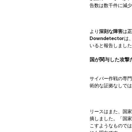
告数は数千件に減少
より
深刻な障害
は
正
Downdetector
は
いると報告しました
国が関与した攻撃
サイバー作戦の専門
術的な証拠なしでは
リースはまた、国家
摘しました。「国家
こすようなものでは