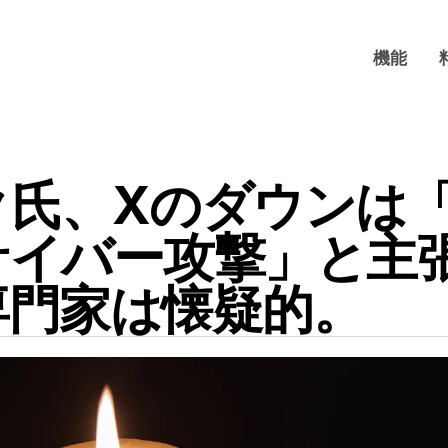
機能
ク氏、Xのダウンは
サイバー攻撃」と主
専門家は懐疑的。