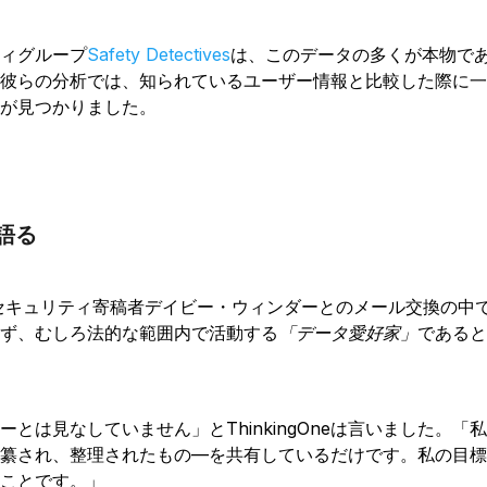
ィグループ
Safety Detectives
は、このデータの多くが本物で
彼らの分析では、知られているユーザー情報と比較した際に一
が見つかりました。
が語る
バーセキュリティ寄稿者デイビー・ウィンダーとのメール交換の中
ず、むしろ法的な範囲内で活動する
「データ愛好家」
であると
ーとは見なしていません」とThinkingOneは言いました。「
纂され、整理されたもの—を共有しているだけです。私の目標
ことです。」