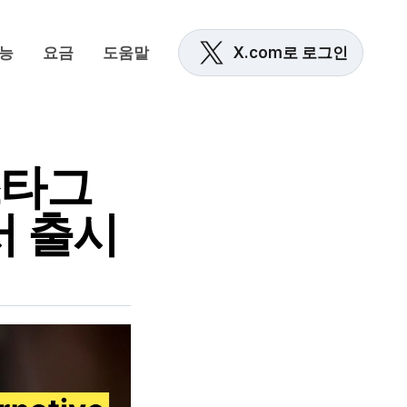
능
요금
도움말
X.com로 로그인
스타그
서 출시