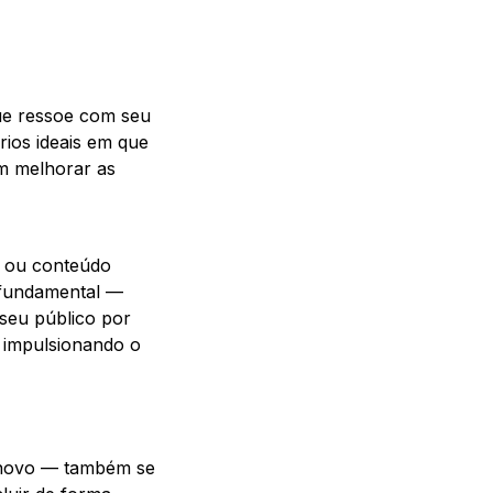
ue ressoe com seu
rios ideais em que
em melhorar as
s ou conteúdo
é fundamental —
seu público por
 impulsionando o
 novo — também se