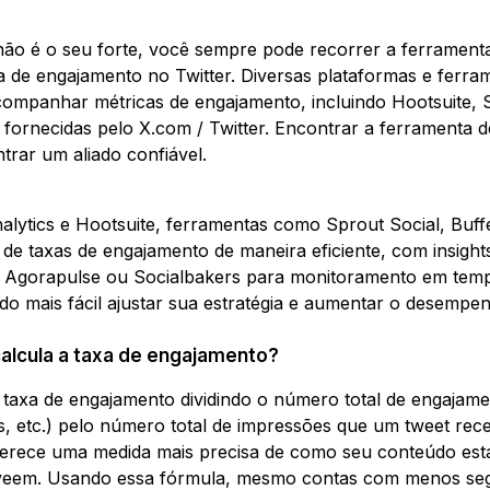
 não é o seu forte, você sempre pode recorrer a ferrame
a de engajamento no Twitter. Diversas plataformas e ferra
companhar métricas de engajamento, incluindo Hootsuite, S
s fornecidas pelo X.com / Twitter. Encontrar a ferramenta 
trar um aliado confiável.
alytics e Hootsuite, ferramentas como Sprout Social, Buffe
de taxas de engajamento de maneira eficiente, com insight
Agorapulse ou Socialbakers para monitoramento em tempo 
do mais fácil ajustar sua estratégia e aumentar o desempen
alcula a taxa de engajamento?
a taxa de engajamento dividindo o número total de engajame
s, etc.) pelo número total de impressões que um tweet rec
oferece uma medida mais precisa de como seu conteúdo est
 veem. Usando essa fórmula, mesmo contas com menos se