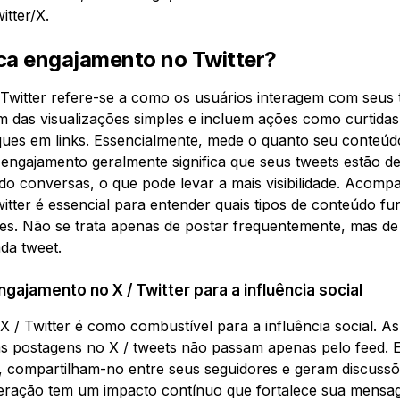
tter/X.
ica engajamento no Twitter?
Twitter refere-se a como os usuários interagem com seus 
m das visualizações simples e incluem ações como curtidas
iques em links. Essencialmente, mede o quanto seu conteú
engajamento geralmente significa que seus tweets estão d
do conversas, o que pode levar a mais visibilidade. Acomp
tter é essencial para entender quais tipos de conteúdo f
es. Não se trata apenas de postar frequentemente, mas de
ada tweet.
gajamento no X / Twitter para a influência social
 / Twitter é como combustível para a influência social. A
s postagens no X / tweets não passam apenas pelo feed. 
 compartilham-no entre seus seguidores e geram discussõ
nteração tem um impacto contínuo que fortalece sua mensa