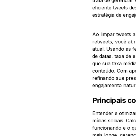
trata de gerenciar 
eficiente tweets 
estratégia de enga
Ao limpar tweets 
retweets, você ab
atual. Usando as f
de datas, taxa de 
que sua taxa média
conteúdo. Com apen
refinando sua pres
engajamento natur
Principais c
Entender e otimiza
mídias sociais. Ca
funcionando e o q
mais longe, gerenc