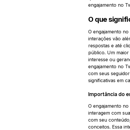
engajamento no Twi
O que signif
O engajamento no 
interações vão alé
respostas e até cl
público. Um maior 
interesse ou geran
engajamento no Twi
com seus seguidor
significativas em c
Importância do en
O engajamento no X
interagem com sua
com seu conteúdo,
conceitos. Essa i