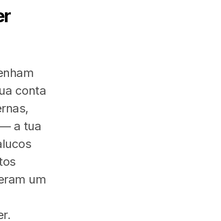
er
tenham
tua conta
ernas,
 — a tua
alucos
tos
 eram um
r.