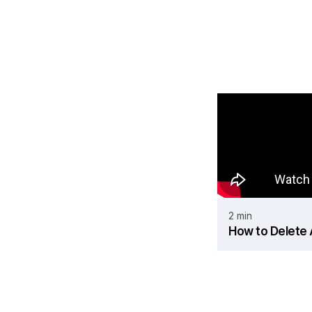
2 min
How to Delete 