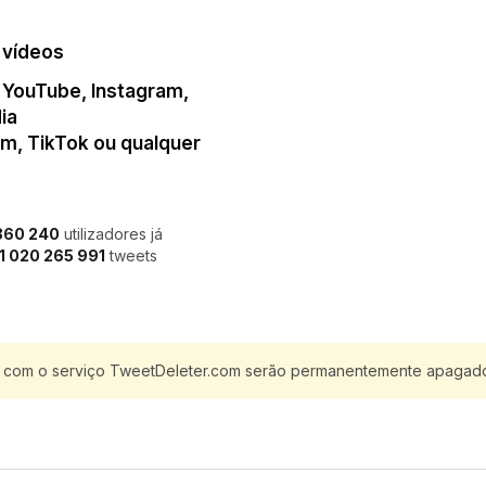
 vídeos
 YouTube, Instagram,
ia
am, TikTok ou qualquer
 360 240
utilizadores já
1 020 265 991
tweets
com o serviço TweetDeleter.com serão permanentemente apagados 