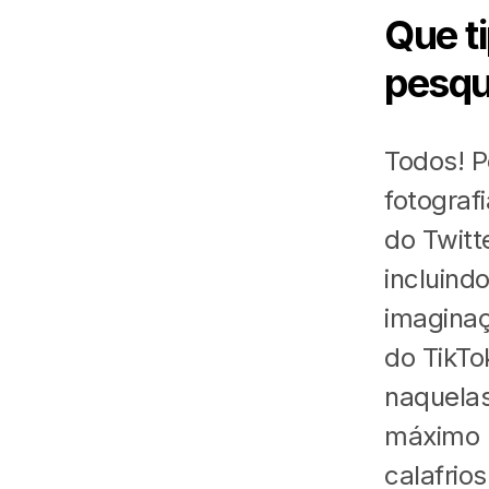
Que t
pesqu
Todos! P
fotograf
do Twitt
incluind
imaginaç
do TikTo
naquelas
máximo h
calafrio