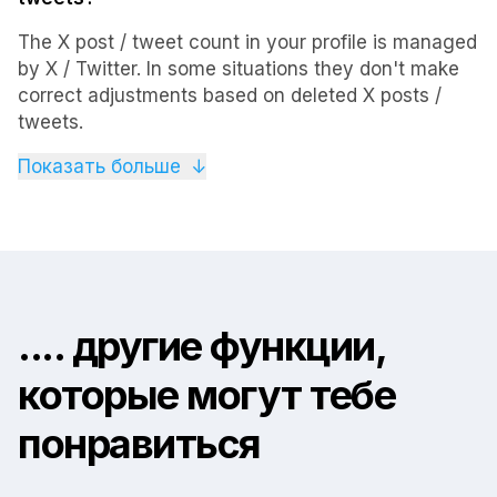
The X post / tweet count in your profile is managed
by X / Twitter. In some situations they don't make
correct adjustments based on deleted X posts /
tweets.
We've reported this problem to X / Twitter, but it
Показать больше
↓
doesn't seem to be on their list of priorities.
.... другие функции,
которые могут тебе
понравиться