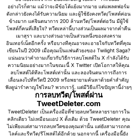
อย่างไรก็ตาม แม้ว่าจะมีข้อโต้แย้งมากมาย แต่แพลตฟอร์ม
ดังกล่าวยังคงได้รับความนิยม และผู้ใช้ยังคงทวีต/โพสต์ค่อน
ข้างมาก แค่จินตนาการ 200 ล้านทวีต/โพสต์ต่อวัน มีผู้ใช้
โพสต์กี่คนที่เสียใจ? ทวีตเหล่านี้บางส่วนเป็นผลมาจากค่ำคืน
เมาสุรา และบางส่วนอาจเป็นส่วนหนึ่งของสงคราม
อินเทอร์เน็ตอีกครั้ง หรือบางทีคุณอาจละอายใจกับทวีตที่คุณ
เขียนในปี 2009 เมื่อคุณเป็นแฟนตัวยงของ Twilight Saga?
แน่นอนว่าคำถามเกี่ยวกับวิธีการลบโพสต์ใน X กำลังได้รับ
ความนิยมอย่างมากในขณะนี้ X Twitter เปิดโอกาสให้คุณ
ลบโพสต์ได้ทีละโพสต์เท่านั้น และลองจินตนาการถึงการ
เลื่อนลงไปที่ทวีตปี 2009 หรือพยายามค้นหาด้วยคำสำคัญ
ฟังดูน่ารำคาญใช่ไหม? พวกเรารู้. แต่มีวิธีแก้ไขปัญหานี้ง่ายๆ
การลบทวีต/โพสต์ผ่าน
TweetDeleter.com
TweetDeleter เป็นเครื่องมือที่ช่วยลบทวีตหลายรายการใน
คลิกเดียว ไม่เหมือนแอป X ดั้งเดิม ด้วย TweetDeleter คุณ
ไม่เพียงแต่สามารถลบทวีตของคุณเท่านั้น แต่ยังสามารถกด
ไลค์และรีทวีต/รีโพสต์ได้อีกด้วย นอกจากนี้ เครื่องมือนี้ยัง