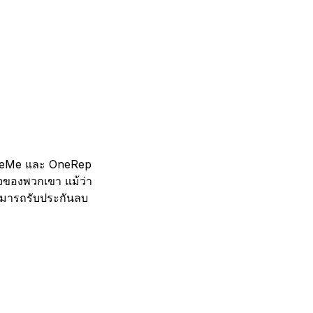
eleteMe และ OneRep
ิจของพวกเขา แม้ว่า
สามารถรับประกันลบ