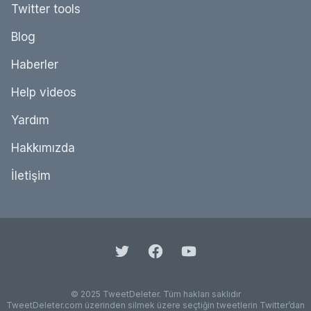
Twitter tools
Blog
Haberler
Help videos
Yardım
Hakkımızda
İletişim
© 2025 TweetDeleter. Tüm hakları saklıdır
TweetDeleter.com üzerinden silmek üzere seçtiğin tweetlerin Twitter’dan