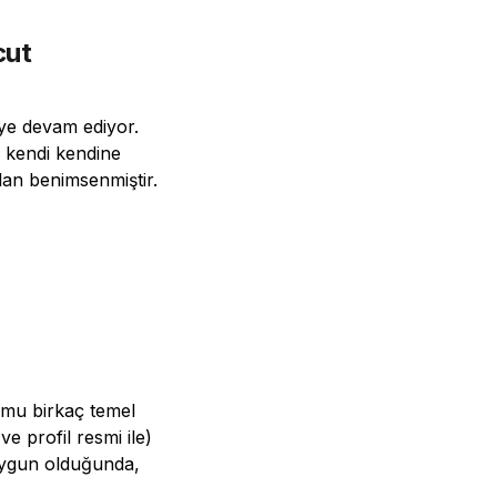
cut
eye devam ediyor.
de kendi kendine
dan benimsenmiştir.
ormu birkaç temel
ve profil resmi ile)
 Uygun olduğunda,