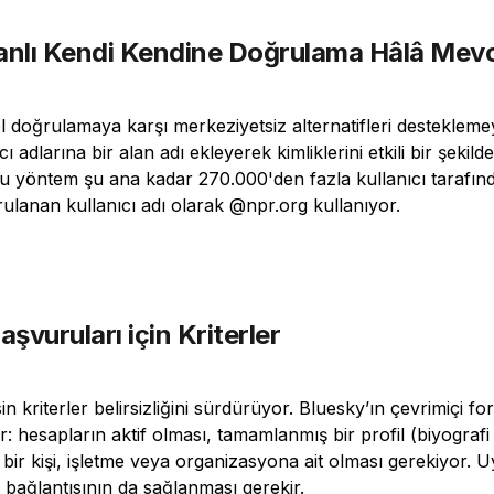
anlı Kendi Kendine Doğrulama Hâlâ Mev
l doğrulamaya karşı merkeziyetsiz alternatifleri desteklem
ıcı adlarına bir alan adı ekleyerek kimliklerini etkili bir şekil
 Bu yöntem şu ana kadar 270.000'den fazla kullanıcı tarafın
lanan kullanıcı adı olarak @npr.org kullanıyor.
vuruları için Kriterler
n kriterler belirsizliğini sürdürüyor. Bluesky’ın çevrimiçi f
or: hesapların aktif olması, tamamlanmış bir profil (biyografi 
 bir kişi, işletme veya organizasyona ait olması gerekiyor.
i bağlantısının da sağlanması gerekir.