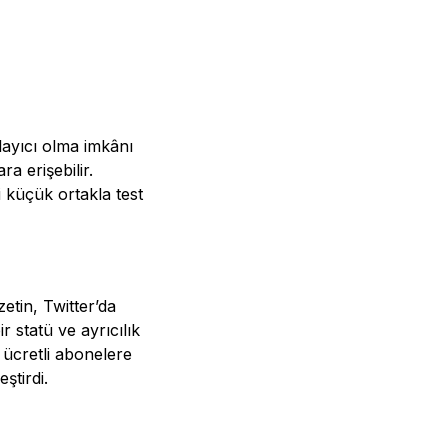
layıcı olma imkânı
a erişebilir.
i küçük ortakla test
etin, Twitter’da
 statü ve ayrıcılık
 ücretli abonelere
eştirdi.