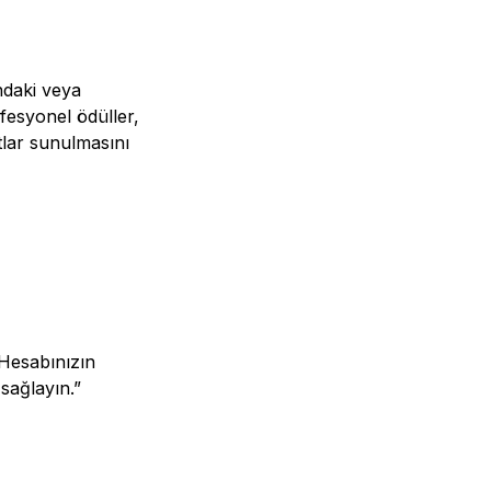
ndaki veya
esyonel ödüller,
ıtlar sunulmasını
 Hesabınızın
 sağlayın.”