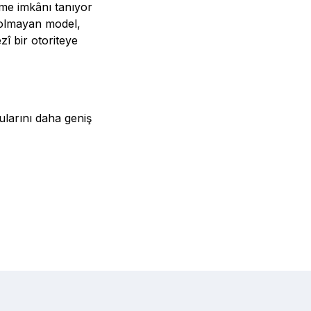
rme imkânı tanıyor
i olmayan model,
î bir otoriteye
ularını daha geniş