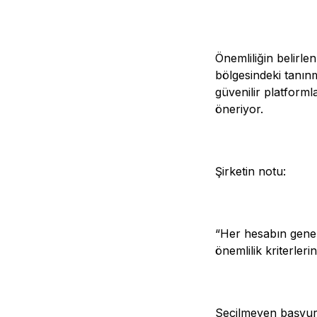
Önemliliğin belirl
bölgesindeki tanı
güvenilir platforml
öneriyor.
Şirketin notu:
“Her hesabın genel
önemlilik kriterleri
Seçilmeyen başvura