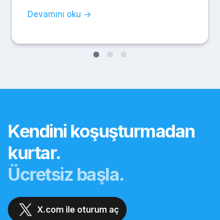
Devamını oku →
Kendini koşuşturmadan
kurtar.
Ücretsiz başla.
X.com ile oturum aç