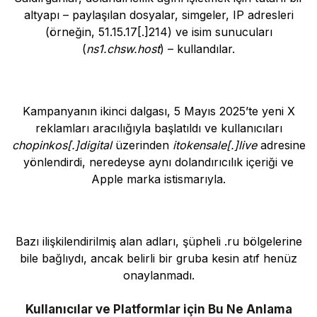
altyapı – paylaşılan dosyalar, simgeler, IP adresleri
(örneğin, 51.15.17[.]214) ve isim sunucuları
(
ns1.chsw.host
) – kullandılar.
Kampanyanın ikinci dalgası, 5 Mayıs 2025’te yeni X
reklamları aracılığıyla başlatıldı ve kullanıcıları
chopinkos[.]digital
üzerinden
itokensale[.]live
adresine
yönlendirdi, neredeyse aynı dolandırıcılık içeriği ve
Apple marka istismarıyla.
Bazı ilişkilendirilmiş alan adları, şüpheli .ru bölgelerine
bile bağlıydı, ancak belirli bir gruba kesin atıf henüz
onaylanmadı.
Kullanıcılar ve Platformlar için Bu Ne Anlama