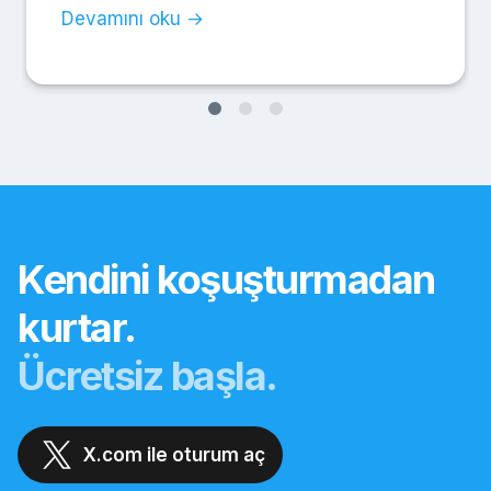
Devamını oku →
Kendini koşuşturmadan
kurtar.
Ücretsiz başla.
X.com ile oturum aç