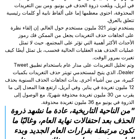
في أبريل، وبلغت ذروة الحذف في يونيو. ومن بين التغريدات
المحذوفة، احتوى معظمها إما على ألفاظ نابية أو كلمات رئيسية
تتعلق بالعرق.
يستخدم تويتر 321 مليون مستخدم حول العالم. إن إلقاء نظرة
على اتجاهات حذف التغريدات يجعل من الممكن فك رموز
الأحداث الأكثر أهمية التي تؤثر على المجتمع، حيث لا تمثل
عمليات الحذف هذه العقليات الحالية فحسب، بل تمثل أيضًا كيف
تغيرت بمرور الوقت.
وتم تحليل التغريدات على مدار عام باستخدام تطبيق Tweet
Dealer، الذي يتيح لمستخدمي تويتر حذف التغريدات بكميات
كبيرة، من بين أشياء أخرى. بدأت اتجاهات الحذف السنوية بحذف
12 مليون تغريدة في يناير. وفي أبريل، ارتفع هذا المعدل إلى ما
يقرب من 30 مليون تغريدة محذوفة شهريًا، مع الوصول إلى
الذروة في يونيو مع 36 مليون تغريدة محذوفة.
"من الناحية التاريخية، عادة ما نشهد ذروة
الحذف بعد احتفالات نهاية العام، وغالبًا ما
تكون مرتبطة بقرارات العام الجديد وبدء