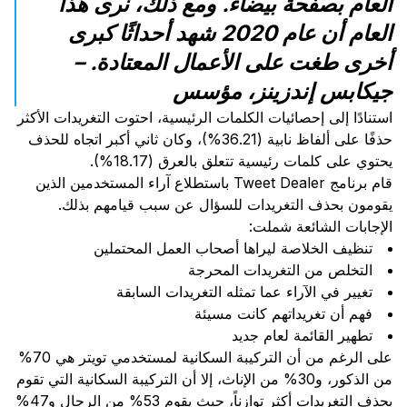
العام بصفحة بيضاء. ومع ذلك، نرى هذا
العام أن عام 2020 شهد أحداثًا كبرى
أخرى طغت على الأعمال المعتادة. –
جيكابس إندزينز، مؤسس
استنادًا إلى إحصائيات الكلمات الرئيسية، احتوت التغريدات الأكثر
حذفًا على ألفاظ نابية (36.21%)، وكان ثاني أكبر اتجاه للحذف
يحتوي على كلمات رئيسية تتعلق بالعرق (18.17%).
قام برنامج Tweet Dealer باستطلاع آراء المستخدمين الذين
يقومون بحذف التغريدات للسؤال عن سبب قيامهم بذلك.
الإجابات الشائعة شملت:
تنظيف الخلاصة ليراها أصحاب العمل المحتملين
التخلص من التغريدات المحرجة
تغيير في الآراء عما تمثله التغريدات السابقة
فهم أن تغريداتهم كانت مسيئة
تطهير القائمة لعام جديد
على الرغم من أن التركيبة السكانية لمستخدمي تويتر هي 70%
من الذكور، و30% من الإناث، إلا أن التركيبة السكانية التي تقوم
بحذف التغريدات أكثر توازناً، حيث يقوم 53% من الرجال و47%