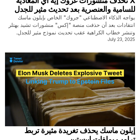
X تحذف منشورات غروك إيه آي المعادية
للسامية والعنصرية بعد تحديث مثير للجدل
يواجه الذكاء الاصطناعي "جروك" الخاص بإيلون ماسك
انتقادات بعد أن حذفت منصة "إكس" منشورات تشيد بهتلر
وتنشر خطاب الكراهية عقب تحديث نموذج مثير للجدل.
July 23, 2025
إيلون ماسك يحذف تغريدة مثيرة تربط
ترامب بملفات إيبستين