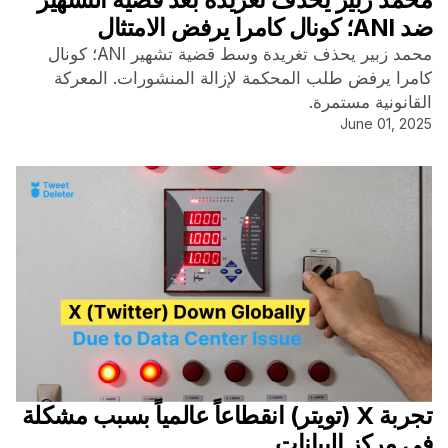
ضد ANI؛ كونال كامرا يرفض الامتثال
محمد زبير يحذف تغريدة وسط قضية تشهير ANI؛ كونال
كامرا يرفض طلب المحكمة لإزالة المنشورات. المعركة
القانونية مستمرة.
June 01, 2025
تجربة X (تويتر) انقطاعاً عالمياً بسبب مشكلة
في مركز البيانات