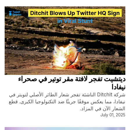
ديتشيت تفجر لافتة مقر توتير في صحراء
نيفادا
شركة Ditchit الناشئة تفجر شعار الطائر الأصلي لتويتر في
نيفادا، مما يعكس موقفًا جريئًا ضد التكنولوجيا الكبرى. قطع
الشعار الآن في المزاد.
July 01, 2025