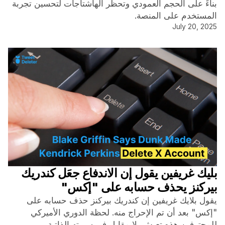
بناءً على الحجم العمودي وتحظر الهاشتاجات لتحسين تجربة
المستخدم على المنصة.
July 20, 2025
بليك غريفين يقول إن الاندفاع جعَل كندريك
بيركنز يحذف حسابه على "إكس"
يقول بلايك غريفين إن كندريك بيركنز حذف حسابه على
"إكس" بعد أن تم الإحراج منه. لحظة الدوري الأميركي
للمحترفين هذه تعيش بلا مقابل في سيرته الذاتية.