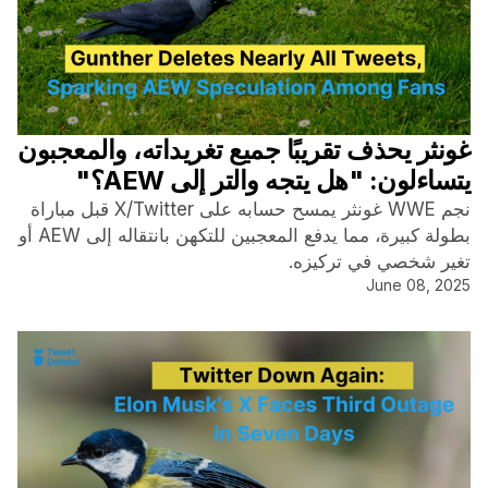
غونثر يحذف تقريبًا جميع تغريداته، والمعجبون
يتساءلون: "هل يتجه والتر إلى AEW؟"
نجم WWE غونثر يمسح حسابه على X/Twitter قبل مباراة
بطولة كبيرة، مما يدفع المعجبين للتكهن بانتقاله إلى AEW أو
تغير شخصي في تركيزه.
June 08, 2025