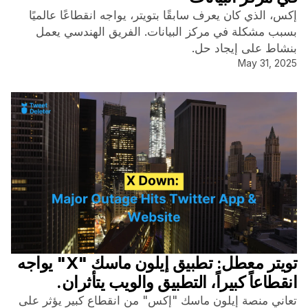
إكس، الذي كان يعرف سابقًا بتويتر، يواجه انقطاعًا عالميًا
بسبب مشكلة في مركز البيانات. الفريق الهندسي يعمل
بنشاط على إيجاد حل.
May 31, 2025
تويتر معطل: تطبيق إيلون ماسك "X" يواجه
انقطاعاً كبيراً، التطبيق والويب يتأثران.
تعاني منصة إيلون ماسك "إكس" من انقطاع كبير يؤثر على