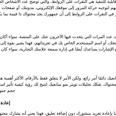
ابلية للتنفيذ هي النقرات على الروابط، والتي توضح عدد الأشخاص الذ
مهم لتوجيه حركة المرور إلى موقعك الإلكتروني، مدونتك، أو صفحات من
في النقرات على الروابط إلى أن جمهورك يجد محتواك ذا قيمة بما ي
 عدد المرات التي يتحدث فيها الآخرون عنك على المنصة. سواء أكا
نتجك، أو اسم المستخدم الخاص بك في تغريداتهم، فهذا يشير بقوة إل
 الإشارات يساعدك أيضًا في إدارة سمعة علامتك التجارية، سواء كان التع
يك دائمًا أمر رائع، ولكن الأمر لا يتعلق فقط بالأرقام. الأكثر أهمية ه
تواك. تفكك تحليلات تويتر نمو متابعيك لتتيح لك رؤية كيفية تأثير اس
حجم جمهو
إعادة 
إعادة تغريد منشورك دون إضافة تعليق، فهذا يعني أنه يشارك محتواك