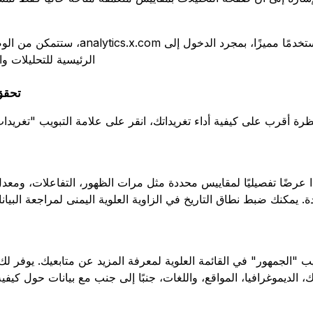
لذلك، إذا كنت مستخدمًا مميزًا، بمجرد الدخول
الرئيسية للتحليلات وا
تحقق
ة أقرب على كيفية أداء تغريداتك، انقر على علامة التبويب "تغريدات"
رضًا تفصيليًا لمقاييس محددة مثل مرات الظهور، التفاعلات، ومعدل 
. يمكنك ضبط نطاق التاريخ في الزاوية العلوية اليمنى لمراجعة البيا
يب "الجمهور" في القائمة العلوية لمعرفة المزيد عن متابعيك. يوفر 
 الديموغرافيا، المواقع، واللغات، جنبًا إلى جنب مع بيانات حول كيفية