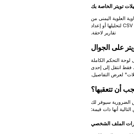
لات تويتر الخاصة بك
وية العلوية اليمنى من
أقسام "التغريدات" أو "الفيديو". بعد تحديد نطاق التاريخ المفضل، قم بتصدير البيانات كملف CSV لتحليلها أو إعداد
تقارير لاحقة.
يتر على الجوال
ل إلى لوحة التحكم الكاملة
 فقط انتقل إلى إحدى
ات" لعرض التفاصيل.
جب أن تتعقبها؟
س الضرورية سيوفر لك
تالية أنها ذات قيمة:
رات الملف الشخصي