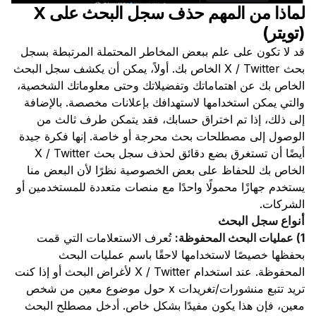
لماذا من المهم حذف سجل البحث على X
(تويتر)
قد لا تكون على علم ببعض المخاطر المحتملة المرتبطة بسجل
بحث X / Twitter الخاص بك. أولاً، يمكن أن يكشف سجل البحث
الخاص بك عن اهتماماتك وتفضيلاتك وحتى معلوماتك الشخصية،
والتي يمكن استخدامها لاستهدافك بإعلانات مخصصة. بالإضافة
إلى ذلك، إذا تم اختراق حسابك، فقد يتمكن طرف ثالث من
الوصول إلى مصطلحات بحث محرجة أو خاصة. إنها فكرة جيدة
أيضًا أن تستغرق بضع دقائق لحذف سجل بحث X / Twitter
الخاص بك للحفاظ على بعض الخصوصية نظرًا لأن البعض منا
يستخدم جهازًا محمولًا واحدًا مع منصات متعددة للمستخدمين أو
الشركات.
أنواع سجل البحث
1) عمليات البحث المحفوظة:
تُعرف الاستعلامات التي قمت
بحفظها خصيصًا لاستخدامها لاحقًا باسم عمليات البحث
المحفوظة. عند استخدام X / Twitter لأغراض البحث أو إذا كنت
تريد تتبع منشورات/تغريدات x حول موضوع معين من شخص
معين، فإن هذا يكون مفيدًا بشكل خاص. أدخل مصطلح البحث