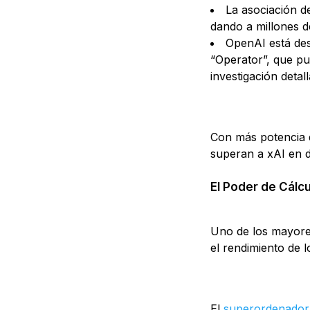
La asociación d
dando a millones d
OpenAI está de
“Operator”, que p
investigación detal
Con más potencia 
superan a xAI en d
El Poder de Cálcu
Uno de los mayores
el rendimiento de l
El
superordenador