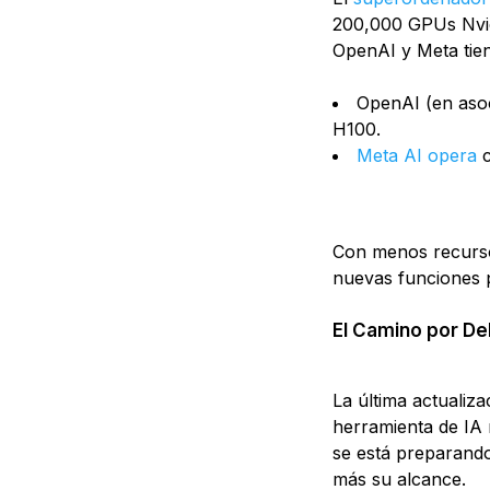
200,000 GPUs Nvidi
OpenAI y Meta tien
OpenAI (en asoc
H100.
Meta AI opera
c
Con menos recurso
nuevas funciones p
El Camino por De
La última actualiz
herramienta de IA 
se está preparando
más su alcance.