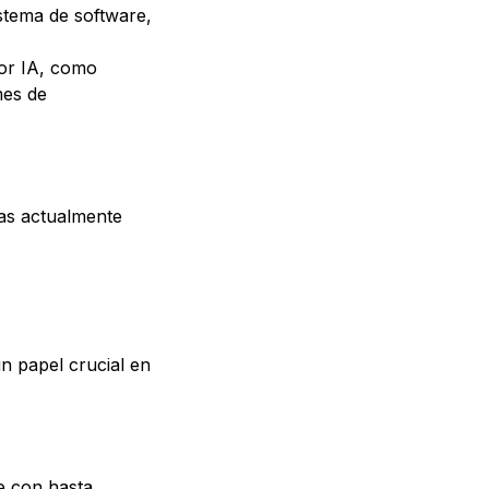
stema de software,
or IA, como
mes de
as actualmente
n papel crucial en
e con hasta