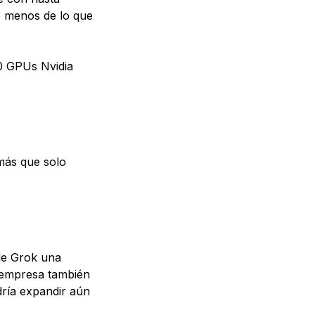
e menos de lo que
0 GPUs Nvidia
más que solo
 de Grok una
 empresa también
ría expandir aún