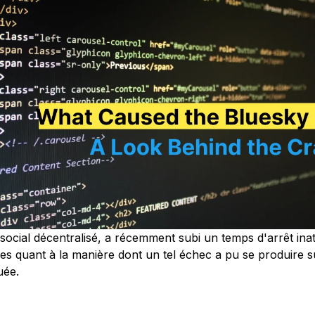
social décentralisé, a récemment subi un temps d'arrêt inat
exes quant à la manière dont un tel échec a pu se produire 
uée.