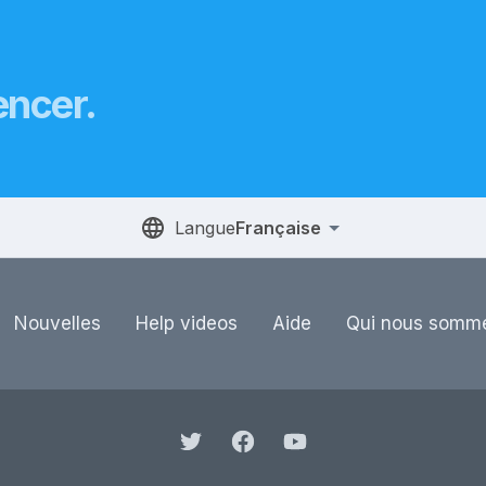
encer.
Langue
Française
Nouvelles
Help videos
Aide
Qui nous somm