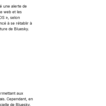
é une alerte de
te web et les
DS », selon
cé à se rétablir à
cture de Bluesky.
ermettant aux
lais. Cependant, en
icielle de Bluesky.