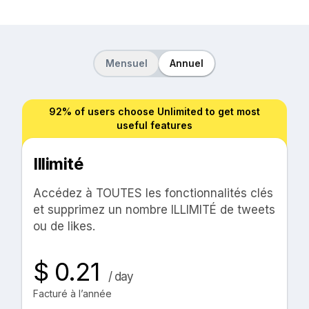
Mensuel
Annuel
92% of users choose Unlimited to get most
useful features
Illimité
Accédez à TOUTES les fonctionnalités clés
et supprimez un nombre ILLIMITÉ de tweets
ou de likes.
$ 0.21
/ day
Facturé à l’année