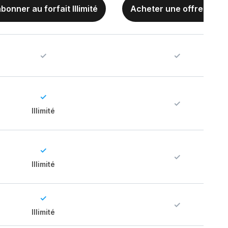
abonner au forfait Illimité
Acheter une offre à vie
✓
✓
✓
✓
Illimité
✓
✓
Illimité
✓
✓
Illimité