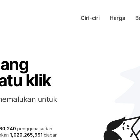
Ciri-ciri
Harga
B
lang
tu klik
memalukan untuk
360,240
pengguna sudah
mkan
1,020,265,991
ciapan