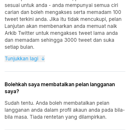
sesuai untuk anda - anda mempunyai semua ciri
carian dan boleh mengakses serta memadam 100
tweet terkini anda. Jika itu tidak mencukupi, pelan
Lanjutan akan membenarkan anda memuat naik
Arkib Twitter untuk mengakses tweet lama anda
dan memadam sehingga 3000 tweet dan suka
setiap bulan.
Tweeter yang paling aktif, bagaimanapun,
Tunjukkan lagi
↓
cenderung memilih pelan Tanpa Had. Dengan pelan
ini, anda boleh memuat naik Arkib Twitter anda
untuk mengakses semua tweet lama anda dan
Bolehkah saya membatalkan pelan langganan
anda boleh memadamkan jumlah tweet dan suka
saya?
anda tanpa had, tidak kira berapa umur. Selain itu,
pelan tanpa had membolehkan anda menyediakan
Sudah tentu. Anda boleh membatalkan pelan
proses Padam automatik. Ini boleh memadamkan
langganan anda dalam profil akaun anda pada bila-
tweet dan suka secara automatik, jadi anda tidak
bila masa. Tiada rentetan yang dilampirkan.
perlu risau untuk melakukannya secara manual,
atau kehilangan tweet."