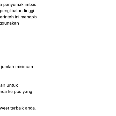
ada penyemak imbas
nglibatan tinggi
erintah ini menapis
enggunakan
n jumlah minimum
san untuk
anda ke pos yang
weet terbaik anda.