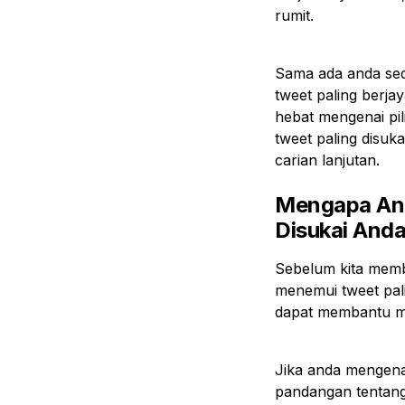
rumit.
Sama ada anda seda
tweet paling berj
hebat mengenai pi
tweet paling disuk
carian lanjutan.
Mengapa And
Disukai And
Sebelum kita memb
menemui tweet pal
dapat membantu me
Jika anda mengena
pandangan tentang 