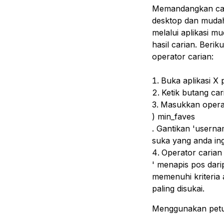
Memandangkan cari
desktop dan mudah
melalui aplikasi m
hasil carian. Beri
operator carian:
Buka aplikasi X 
Ketik butang car
Masukkan operat
) min_faves
. Gantikan 'usern
suka yang anda ing
Operator carian
' menapis pos dari
memenuhi kriteria
paling disukai.
Menggunakan petua