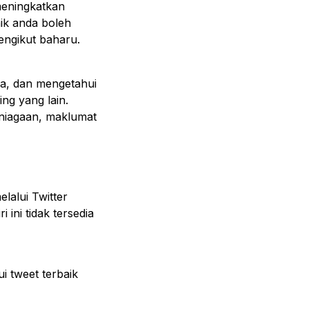
meningkatkan
aik anda boleh
engikut baharu.
ya, dan mengetahui
ng yang lain.
niagaan, maklumat
lalui Twitter
 ini tidak tersedia
 tweet terbaik