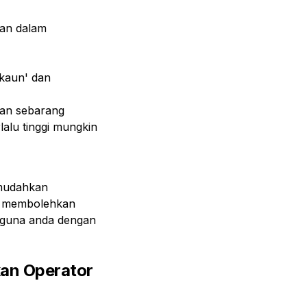
tan dalam
Akaun' dan
kan sebarang
lalu tinggi mungkin
emudahkan
uga membolehkan
gguna anda dengan
an Operator