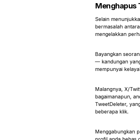
Menghapus T
Selain menunjukka
bermasalah antara
mengelakkan perhat
Bayangkan seorang
— kandungan yang
mempunyai kelayak
Malangnya, X/Twi
bagaimanapun, an
TweetDeleter, ya
beberapa klik.
Menggabungkan pan
profil anda bebas 