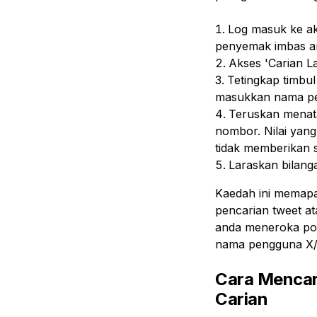
Log masuk ke ak
penyemak imbas an
Akses 'Carian Lan
Tetingkap timbu
masukkan nama pen
Teruskan menat
nombor. Nilai yang
tidak memberikan s
Laraskan bilang
Kaedah ini memapa
pencarian tweet at
anda meneroka po
nama pengguna X/T
Cara Mencar
Carian