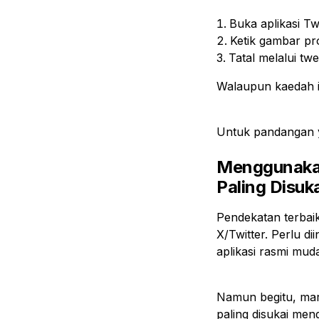
Buka aplikasi Tw
Ketik gambar prof
Tatal melalui tw
Walaupun kaedah in
Untuk pandangan 
Menggunakan
Paling Disuka
Pendekatan terbaik
X/Twitter. Perlu d
aplikasi rasmi mud
Namun begitu, mar
paling disukai men