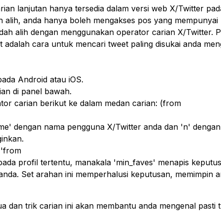
an lanjutan hanya tersedia dalam versi web X/Twitter p
 alih, anda hanya boleh mengakses pos yang mempunyai pe
udah alih dengan menggunakan operator carian X/Twitter. P
kut adalah cara untuk mencari tweet paling disukai anda m
pada Android atau iOS.
ian di panel bawah.
or carian berikut ke dalam medan carian: (from
ame' dengan nama pengguna X/Twitter anda dan 'n' denga
inkan.
 'from
pada profil tertentu, manakala 'min_faves' menapis keputu
 anda. Set arahan ini memperhalusi keputusan, memimpin 
 dan trik carian ini akan membantu anda mengenal pasti t