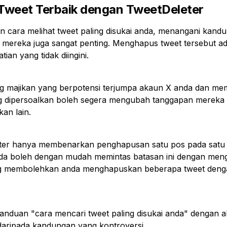
weet Terbaik dengan TweetDeleter
n cara melihat tweet paling disukai anda, menangani kand
 mereka juga sangat penting. Menghapus tweet tersebut ad
ian yang tidak diingini.
 majikan yang berpotensi terjumpa akaun X anda dan me
 dipersoalkan boleh segera mengubah tanggapan mereka
an lain.
tter hanya membenarkan penghapusan satu pos pada satu
da boleh dengan mudah memintas batasan ini dengan me
ng membolehkan anda menghapuskan beberapa tweet deng
duan "cara mencari tweet paling disukai anda" dengan al
daripada kandungan yang kontroversi.