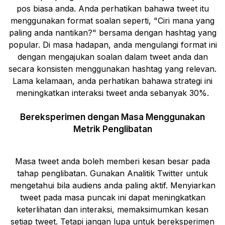
pos biasa anda. Anda perhatikan bahawa tweet itu
menggunakan format soalan seperti, "Ciri mana yang
paling anda nantikan?" bersama dengan hashtag yang
popular. Di masa hadapan, anda mengulangi format ini
dengan mengajukan soalan dalam tweet anda dan
secara konsisten menggunakan hashtag yang relevan.
Lama kelamaan, anda perhatikan bahawa strategi ini
meningkatkan interaksi tweet anda sebanyak 30%.
Bereksperimen dengan Masa Menggunakan
Metrik Penglibatan
Masa tweet anda boleh memberi kesan besar pada
tahap penglibatan. Gunakan Analitik Twitter untuk
mengetahui bila audiens anda paling aktif. Menyiarkan
tweet pada masa puncak ini dapat meningkatkan
keterlihatan dan interaksi, memaksimumkan kesan
setiap tweet. Tetapi jangan lupa untuk bereksperimen