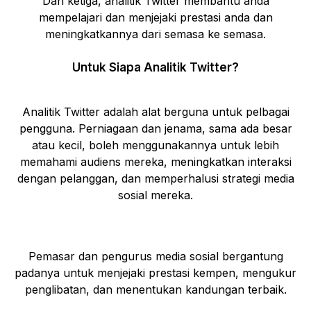
Dan ketiga, analitik Twitter membantu anda
mempelajari dan menjejaki prestasi anda dan
meningkatkannya dari semasa ke semasa.
Untuk Siapa Analitik Twitter?
Analitik Twitter adalah alat berguna untuk pelbagai
pengguna. Perniagaan dan jenama, sama ada besar
atau kecil, boleh menggunakannya untuk lebih
memahami audiens mereka, meningkatkan interaksi
dengan pelanggan, dan memperhalusi strategi media
sosial mereka.
Pemasar dan pengurus media sosial bergantung
padanya untuk menjejaki prestasi kempen, mengukur
penglibatan, dan menentukan kandungan terbaik.