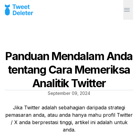
Panduan Mendalam Anda
tentang Cara Memeriksa
Analitik Twitter
September 09, 2024
Jika Twitter adalah sebahagian daripada strategi
pemasaran anda, atau anda hanya mahu profil Twitter
/ X anda berprestasi tinggi, artikel ini adalah untuk
anda.