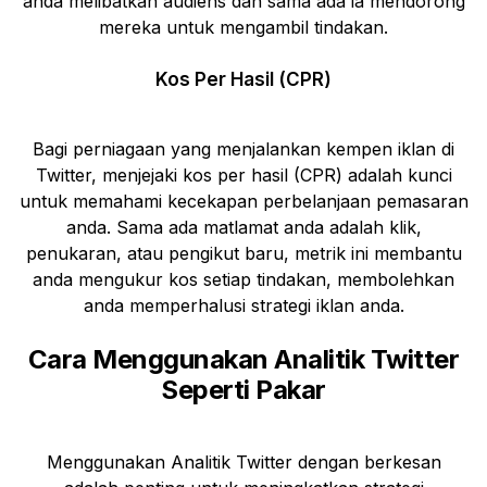
anda melibatkan audiens dan sama ada ia mendorong
mereka untuk mengambil tindakan.
Kos Per Hasil (CPR)
Bagi perniagaan yang menjalankan kempen iklan di
Twitter, menjejaki kos per hasil (CPR) adalah kunci
untuk memahami kecekapan perbelanjaan pemasaran
anda. Sama ada matlamat anda adalah klik,
penukaran, atau pengikut baru, metrik ini membantu
anda mengukur kos setiap tindakan, membolehkan
anda memperhalusi strategi iklan anda.
Cara Menggunakan Analitik Twitter
Seperti Pakar
Menggunakan Analitik Twitter dengan berkesan