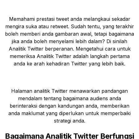
Memahami prestasi tweet anda melangkaui sekadar
mengira suka atau retweet. Sudah tentu, yang terakhir
boleh memberi anda gambaran awal, tetapi bagaimana
jika anda boleh menyelami lebih dalam? Di sinilah
Analitik Twitter berperanan. Mengetahui cara untuk
memeriksa Analitik Twitter adalah langkah pertama
anda ke arah kehadiran Twitter yang lebih baik.
Halaman analitik Twitter menawarkan pandangan
mendalam tentang bagaimana audiens anda
berinteraksi dengan kandungan anda, memberikan
anda maklumat yang diperlukan untuk memperbaiki
strategi anda.
Bagaimana Analitik Twitter Berfungsi