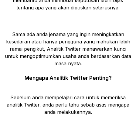
membantu anda membuat keputusan lebih bijak
tentang apa yang akan diposkan seterusnya.
Sama ada anda jenama yang ingin meningkatkan
kesedaran atau hanya pengguna yang mahukan lebih
ramai pengikut, Analitik Twitter menawarkan kunci
untuk mengoptimumkan usaha anda berdasarkan data
masa nyata.
Mengapa Analitik Twitter Penting?
Sebelum anda mempelajari cara untuk memeriksa
analitik Twitter, anda perlu tahu sebab asas mengapa
anda melakukannya.