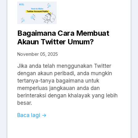
Bagaimana Cara Membuat
Akaun Twitter Umum?
November 05, 2025
Jika anda telah menggunakan Twitter
dengan akaun peribadi, anda mungkin
tertanya-tanya bagaimana untuk
memperluas jangkauan anda dan
berinteraksi dengan khalayak yang lebih
besar.
Baca lagi →