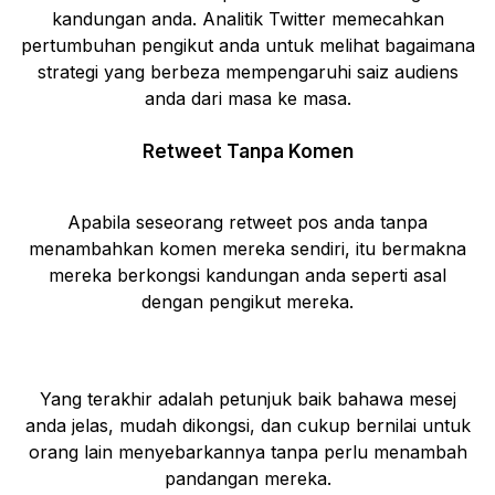
kandungan anda. Analitik Twitter memecahkan
pertumbuhan pengikut anda untuk melihat bagaimana
strategi yang berbeza mempengaruhi saiz audiens
anda dari masa ke masa.
Retweet Tanpa Komen
Apabila seseorang retweet pos anda tanpa
menambahkan komen mereka sendiri, itu bermakna
mereka berkongsi kandungan anda seperti asal
dengan pengikut mereka.
Yang terakhir adalah petunjuk baik bahawa mesej
anda jelas, mudah dikongsi, dan cukup bernilai untuk
orang lain menyebarkannya tanpa perlu menambah
pandangan mereka.