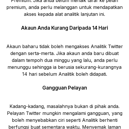
Premium. Jika anda belum menaik taraf ke pelan
premium, anda perlu melanggan untuk mendapatkan
akses kepada alat analitik lanjutan ini.
Akaun Anda Kurang Daripada 14 Hari
Akaun baharu tidak boleh mengakses Analitik Twitter
dengan serta-merta. Jika akaun anda baru dibuat
dalam tempoh dua minggu yang lalu, anda perlu
menunggu sehingga ia berusia sekurang-kurangnya
14 hari sebelum Analitik boleh didapati.
Gangguan Pelayan
Kadang-kadang, masalahnya bukan di pihak anda.
Pelayan Twitter mungkin mengalami gangguan, yang
boleh menyebabkan ciri seperti Analitik berhenti
berfungsi buat sementara waktu. Menyemak laman