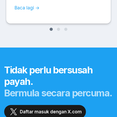
Baca lagi →
Tidak perlu bersusah
payah.
Bermula secara percuma.
Daftar masuk dengan X.com