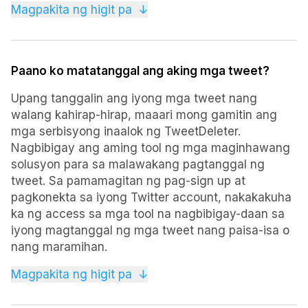
Para sa mga user na nangangailangan ng mas
Magpakita ng higit pa
↓
malawak na feature at kakayahan, nag-aalok kami
ng mga binabayarang subscription plan na may
mga karagdagang benepisyo at mas mataas na
Paano ko matatanggal ang aking mga tweet?
limitasyon, simula sa $4.99 buwan-buwan.
Upang tanggalin ang iyong mga tweet nang
walang kahirap-hirap, maaari mong gamitin ang
mga serbisyong inaalok ng TweetDeleter.
Nagbibigay ang aming tool ng mga maginhawang
solusyon para sa malawakang pagtanggal ng
tweet. Sa pamamagitan ng pag-sign up at
pagkonekta sa iyong Twitter account, nakakakuha
ka ng access sa mga tool na nagbibigay-daan sa
iyong magtanggal ng mga tweet nang paisa-isa o
nang maramihan.
Naghahanap ka man na mag-alis ng mga partikular
Magpakita ng higit pa
↓
na tweet bago o pagkatapos ng isang partikular na
petsa, madaling tanggalin ang mga lumang post, o