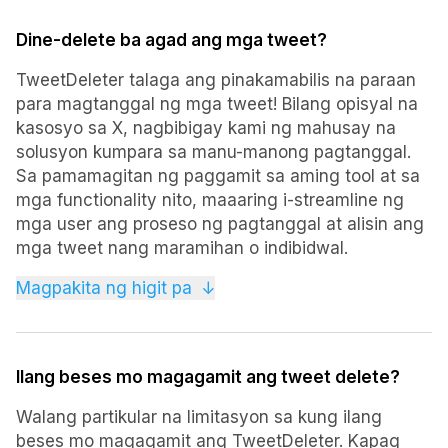
burahin ang iyong buong kasaysayan ng tweet,
Dine-delete ba agad ang mga tweet?
nag-aalok ang TweetDeleter ng mga functionality
upang matugunan ang iyong mga
TweetDeleter talaga ang pinakamabilis na paraan
pangangailangan, kabilang ang kakayahang
para magtanggal ng mga tweet! Bilang opisyal na
magtanggal ng libu-libong tweet nang sabay-
kasosyo sa X, nagbibigay kami ng mahusay na
sabay. Sa mga opsyon para sa piling pagtanggal
solusyon kumpara sa manu-manong pagtanggal.
batay sa pamantayan gaya ng petsa, keyword, o
Sa pamamagitan ng paggamit sa aming tool at sa
uri ng media, maaari mong i-customize nang
mga functionality nito, maaaring i-streamline ng
mahusay ang iyong proseso ng pagtanggal. Bukod
mga user ang proseso ng pagtanggal at alisin ang
pa rito, tinitiyak ng TweetDeleter ang seguridad at
mga tweet nang maramihan o indibidwal.
pagiging maaasahan sa pamamahala ng iyong
Twitter account, na nagbibigay ng kapayapaan ng
Gayunpaman, mahalagang tandaan na ang oras na
Magpakita ng higit pa
↓
isip habang pinapanatili mo ang iyong presensya
kinakailangan upang tanggalin ang isang tweet ay
sa online.
maaaring mag-iba depende sa mga kadahilanan
tulad ng bilang ng mga tweet na tinatanggal at
Ilang beses mo magagamit ang tweet delete?
ang bilis ng pagproseso ng X (Twitter).
Walang partikular na limitasyon sa kung ilang
beses mo magagamit ang TweetDeleter. Kapag