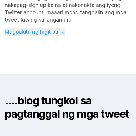
nakapag-sign up ka na at nakonekta ang iyong
Twitter account, maaari mong tanggalin ang mga
tweet tuwing kailangan mo.
Gusto mo mang tanggalin nang regular ang mga
Magpakita ng higit pa
↓
lumang post o magsagawa ng isang beses na
paglilinis, nag-aalok kami ng flexibility para sa mga
user na gamitin ang aming mga serbisyo nang
madalas hangga't kinakailangan.
....blog tungkol sa
pagtanggal ng mga tweet