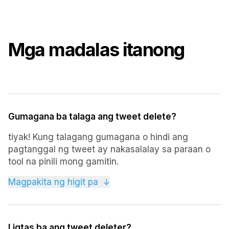
Mga madalas itanong
Gumagana ba talaga ang tweet delete?
tiyak! Kung talagang gumagana o hindi ang
pagtanggal ng tweet ay nakasalalay sa paraan o
tool na pinili mong gamitin.
Ang TweetDeleter ay hindi lamang isang
Magpakita ng higit pa
↓
epektibong tool para sa pagtanggal ng mga tweet
ngunit isa ring Opisyal na kasosyo sa X.com. Ang
partnership na ito ay nagpapahiwatig ng
Ligtas ba ang tweet deleter?