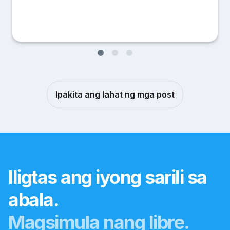
Ipakita ang lahat ng mga post
Iligtas ang iyong sarili sa
abala.
Magsimula nang libre.