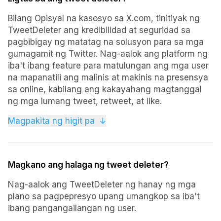
kredibilidad at pagiging maaasahan nito sa
pagbibigay ng matatag na solusyon para sa mga
Bilang Opisyal na kasosyo sa X.com, tinitiyak ng
user ng Twitter. Sa TweetDeleter, maaari mong
TweetDeleter ang kredibilidad at seguridad sa
ligtas na tanggalin ang mga tweet, na tumutulong
pagbibigay ng matatag na solusyon para sa mga
sa iyong mapanatili ang isang malinis at makinis na
gumagamit ng Twitter. Nag-aalok ang platform ng
presensya sa online. Bukod pa rito, pinapayagan ka
iba't ibang feature para matulungan ang mga user
ng platform na mag-set up ng mga automated na
na mapanatili ang malinis at makinis na presensya
iskedyul para sa mga regular na paglilinis, na
sa online, kabilang ang kakayahang magtanggal
tinitiyak na ang mga luma o hindi gustong mga
ng mga lumang tweet, retweet, at like.
tweet ay mabilis na maaalis. Sa mga advanced na
feature tulad ng selective tweet deletion batay sa
Sa Tweet Deleter, makatitiyak ang mga user na
Magpakita ng higit pa
↓
pamantayan tulad ng petsa, keyword, o uri ng
protektado ang kanilang data at impormasyon ng
media, nag-aalok ang TweetDeleter ng tumpak na
account, na ginagawa itong mapagkakatiwalaang
kontrol sa iyong kasaysayan ng tweet.
pagpipilian para sa mga naghahanap na
Magkano ang halaga ng tweet deleter?
pamahalaan ang kanilang aktibidad sa Twitter
nang ligtas at mahusay.
Nag-aalok ang TweetDeleter ng hanay ng mga
plano sa pagpepresyo upang umangkop sa iba't
ibang pangangailangan ng user.