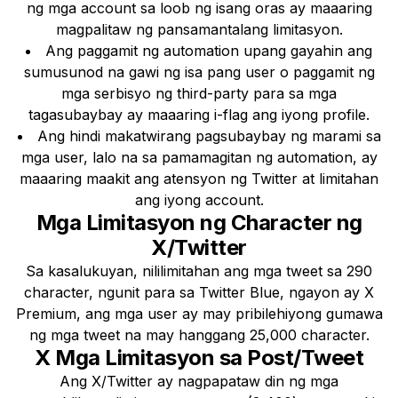
ng mga account sa loob ng isang oras ay maaaring
magpalitaw ng pansamantalang limitasyon.
Ang paggamit ng automation upang gayahin ang
sumusunod na gawi ng isa pang user o paggamit ng
mga serbisyo ng third-party para sa mga
tagasubaybay ay maaaring i-flag ang iyong profile.
Ang hindi makatwirang pagsubaybay ng marami sa
mga user, lalo na sa pamamagitan ng automation, ay
maaaring maakit ang atensyon ng Twitter at limitahan
ang iyong account.
Mga Limitasyon ng Character ng
X/Twitter
Sa kasalukuyan, nililimitahan ang mga tweet sa 290
character, ngunit para sa Twitter Blue, ngayon ay X
Premium, ang mga user ay may pribilehiyong gumawa
ng mga tweet na may hanggang 25,000 character.
X Mga Limitasyon sa Post/Tweet
Ang X/Twitter ay nagpapataw din ng mga