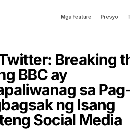
Mga Feature
Presyo
Twitter: Breaking t
 ng BBC ay
paliwanag sa Pag
gbagsak ng Isang
teng Social Media