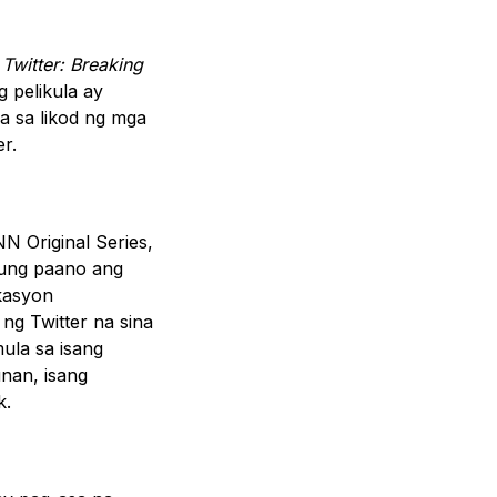
g
Twitter: Breaking
 pelikula ay
a sa likod ng mga
r.
N Original Series,
kung paano ang
kasyon
g Twitter na sina
mula sa isang
unan, isang
k.