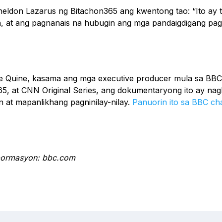
Sheldon Lazarus ng Bitachon365 ang kwentong tao: “Ito ay 
n, at ang pagnanais na hubugin ang mga pandaigdigang 
ate Quine, kasama ang mga executive producer mula sa BBC
65, at CNN Original Series, ang dokumentaryong ito ay na
 at mapanlikhang pagninilay-nilay.
Panuorin ito sa BBC ch
pormasyon: bbc.com