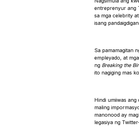
Nagsimula ang kwe
entreprenyur ang 
sa mga celebrity a
isang pandaigdigan
Sa pamamagitan n
empleyado, at mga
ng
Breaking the Bi
ito nagiging mas k
Hindi umiiwas ang 
maling impormasyo
manonood ay magk
legasiya ng Twitt