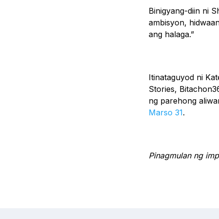
Binigyang-diin ni 
ambisyon, hidwaa
ang halaga.”
Itinataguyod ni K
Stories, Bitachon3
ng parehong aliwan
Marso 31
.
Pinagmulan ng im