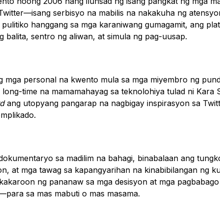
nto noong 2006 nang ilunsad ng isang pangkat ng mga m
Twitter—isang serbisyo na mabilis na nakakuha ng atensy
t pulitiko hanggang sa mga karaniwang gumagamit, ang pla
g balita, sentro ng aliwan, at simula ng pag-uusap.
g mga personal na kwento mula sa mga miyembro ng pun
 long-time na mamamahayag sa teknolohiya tulad ni Kara S
rd
ang utopyang pangarap na nagbigay inspirasyon sa Twit
omplikado.
dokumentaryo sa madilim na bahagi, binabalaan ang tungkol
n, at mga tawag sa kapangyarihan na kinabibilangan ng 
akaroon ng pananaw sa mga desisyon at mga pagbabago
er—para sa mas mabuti o mas masama.