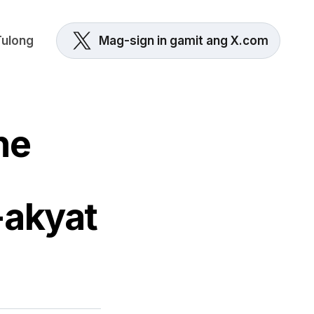
Tulong
Mag-sign in gamit ang X.com
he
-akyat