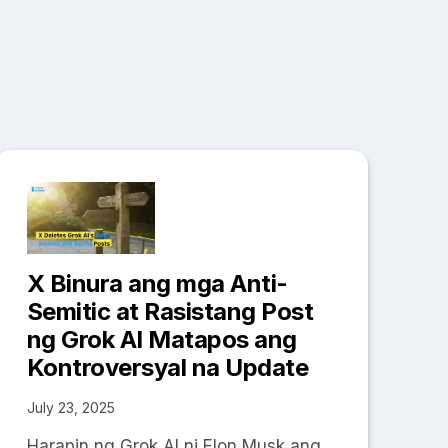
X Binura ang mga Anti-
Semitic at Rasistang Post
ng Grok AI Matapos ang
Kontroversyal na Update
July 23, 2025
Harapin ng Grok AI ni Elon Musk ang