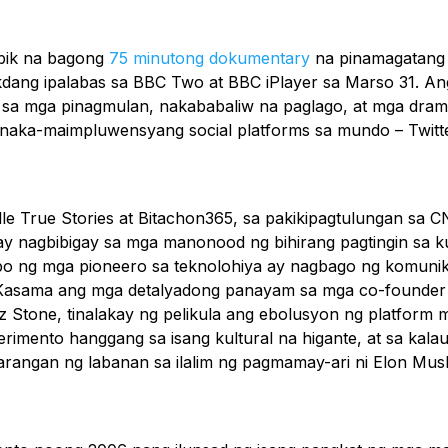
bik na bagong
75 minutong dokumentary
na pinamagatan
dang ipalabas sa BBC Two at BBC iPlayer sa Marso 31. Ang
d sa mga pinagmulan, nakababaliw na paglago, at mga dram
inaka-maimpluwensyang social platforms sa mundo – Twitte
e True Stories at Bitachon365, sa pakikipagtulungan sa CN
y nagbibigay sa mga manonood ng bihirang pagtingin sa 
rupo ng mga pioneero sa teknolohiya ay nagbago ng komuni
asama ang mga detalyadong panayam sa mga co-founder n
iz Stone, tinalakay ng pelikula ang ebolusyon ng platform 
imento hanggang sa isang kultural na higante, at sa kala
arangan ng labanan sa ilalim ng pagmamay-ari ni Elon Mus