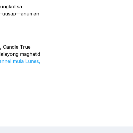
tungkol sa
pag-uusap—anuman
, Candle True
glalayong maghatid
annel mula Lunes,