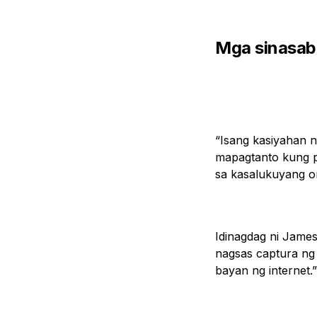
Mga sinasabi
“Isang kasiyahan n
mapagtanto kung p
sa kasalukuyang o
Idinagdag ni James
nagsas captura ng
bayan ng internet.”