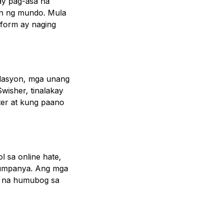
ay pag-asa na
on ng mundo. Mula
tform ay naging
dasyon, mga unang
wisher, tinalakay
ter at kung paano
 sa online hate,
kumpanya. Ang mga
 na humubog sa