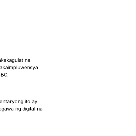
nakakagulat na
nakaimpluwensya
BBC.
entaryong ito ay
gawa ng digital na