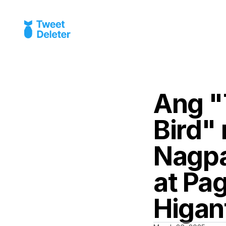
Ang "
Bird"
Nagpa
at Pa
Higan