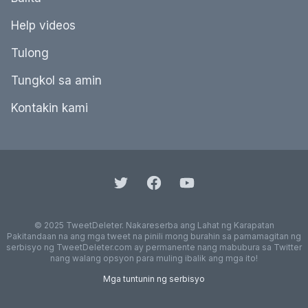
Help videos
Tulong
Tungkol sa amin
Kontakin kami
© 2025 TweetDeleter. Nakareserba ang Lahat ng Karapatan
Pakitandaan na ang mga tweet na pinili mong burahin sa pamamagitan ng
serbisyo ng TweetDeleter.com ay permanente nang mabubura sa Twitter
nang walang opsyon para muling ibalik ang mga ito!
Mga tuntunin ng serbisyo