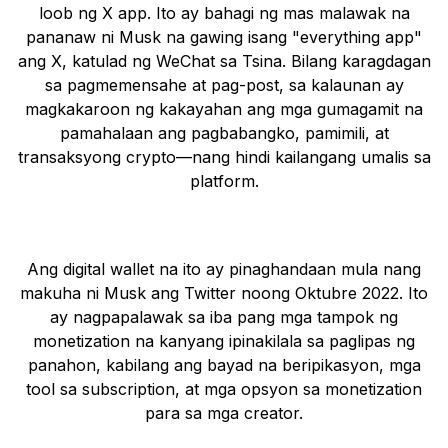
loob ng X app. Ito ay bahagi ng mas malawak na
pananaw ni Musk na gawing isang "everything app"
ang X, katulad ng WeChat sa Tsina. Bilang karagdagan
sa pagmemensahe at pag-post, sa kalaunan ay
magkakaroon ng kakayahan ang mga gumagamit na
pamahalaan ang pagbabangko, pamimili, at
transaksyong crypto—nang hindi kailangang umalis sa
platform.
Ang digital wallet na ito ay pinaghandaan mula nang
makuha ni Musk ang Twitter noong Oktubre 2022. Ito
ay nagpapalawak sa iba pang mga tampok ng
monetization na kanyang ipinakilala sa paglipas ng
panahon, kabilang ang bayad na beripikasyon, mga
tool sa subscription, at mga opsyon sa monetization
para sa mga creator.