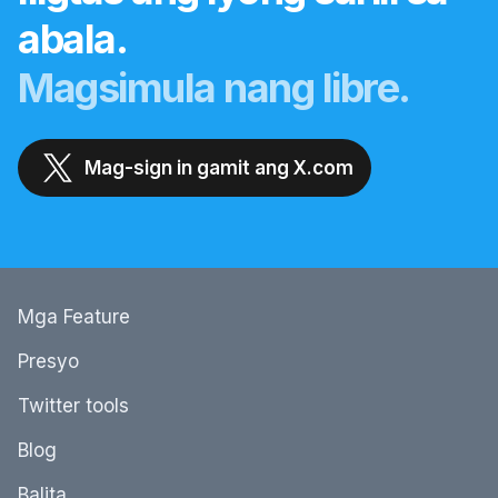
abala.
Magsimula nang libre.
Mag-sign in gamit ang X.com
Mga Feature
Presyo
Twitter tools
Blog
Balita