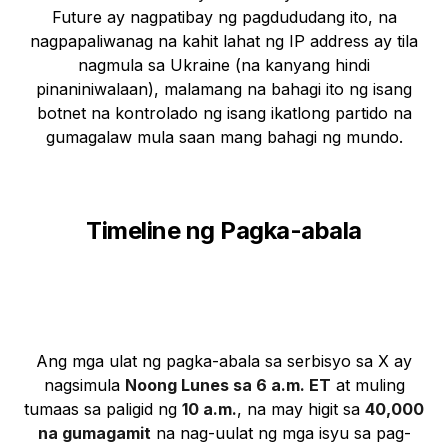
Future ay nagpatibay ng pagdududang ito, na
nagpapaliwanag na kahit lahat ng IP address ay tila
nagmula sa Ukraine (na kanyang hindi
pinaniniwalaan), malamang na bahagi ito ng isang
botnet na kontrolado ng isang ikatlong partido na
gumagalaw mula saan mang bahagi ng mundo.
Timeline ng Pagka-abala
Ang mga ulat ng pagka-abala sa serbisyo sa X ay
nagsimula
Noong Lunes sa 6 a.m. ET
at muling
tumaas sa paligid ng
10 a.m.
, na may higit sa
40,000
na gumagamit
na nag-uulat ng mga isyu sa pag-