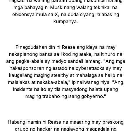
nagsabi na walang paraan upang makumpirma ang
mga pahayag ni Musk nang walang teknikal na
ebidensya mula sa X, na duda siyang ilalabas ng
kumpanya.
Pinagdudahan din ni Reese ang ideya na may
nakaplanong bansa sa likod ng atake, na itinuro na
ang pagka-abala ay medyo sandali lamang. "Ang mga
nakasponsoran ng estado na cyberattacks ay may
kaugaliang maging stealthy at mahalaga sa halip na
malalakas at nakaka-abala," ipinaliwanag niya. "Ang
insidente na ito ay tila masyadong halata upang
maging trabaho ng isang gobyerno."
Habang inamin ni Reese na maaaring may preskong
grupo ng hacker na naglayong magpadala ng