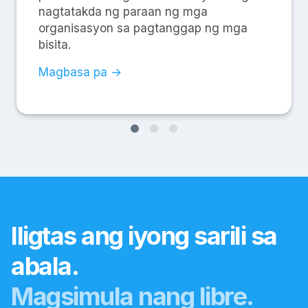
nagtatakda ng paraan ng mga
organisasyon sa pagtanggap ng mga
bisita.
Magbasa pa →
Iligtas ang iyong sarili sa
abala.
Magsimula nang libre.