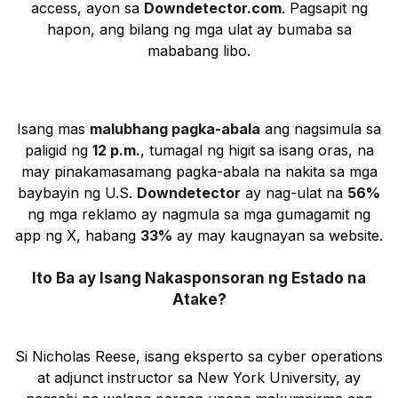
access, ayon sa
Downdetector.com
. Pagsapit ng
hapon, ang bilang ng mga ulat ay bumaba sa
mababang libo.
Isang mas
malubhang pagka-abala
ang nagsimula sa
paligid ng
12 p.m.
, tumagal ng higit sa isang oras, na
may pinakamasamang pagka-abala na nakita sa mga
baybayin ng U.S.
Downdetector
ay nag-ulat na
56%
ng mga reklamo ay nagmula sa mga gumagamit ng
app ng X, habang
33%
ay may kaugnayan sa website.
Ito Ba ay Isang Nakasponsoran ng Estado na
Atake?
Si Nicholas Reese, isang eksperto sa cyber operations
at adjunct instructor sa New York University, ay