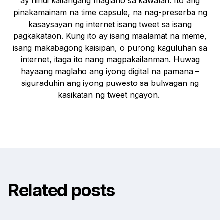
ay hindi kailangang maglaho sa kawalan. Ito ang
pinakamainam na time capsule, na nag-preserba ng
kasaysayan ng internet isang tweet sa isang
pagkakataon. Kung ito ay isang maalamat na meme,
isang makabagong kaisipan, o purong kaguluhan sa
internet, itaga ito nang magpakailanman. Huwag
hayaang maglaho ang iyong digital na pamana –
siguraduhin ang iyong puwesto sa bulwagan ng
kasikatan ng tweet ngayon.
Related posts