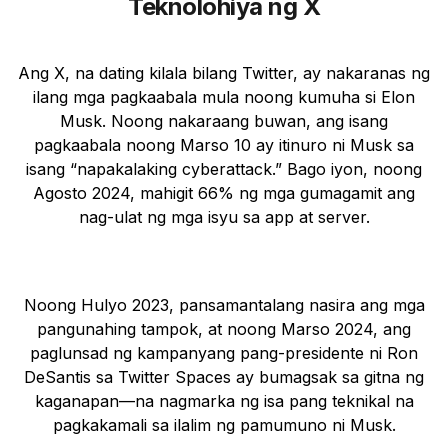
Teknolohiya ng X
Ang X, na dating kilala bilang Twitter, ay nakaranas ng
ilang mga pagkaabala mula noong kumuha si Elon
Musk. Noong nakaraang buwan, ang isang
pagkaabala noong Marso 10 ay itinuro ni Musk sa
isang “napakalaking cyberattack.” Bago iyon, noong
Agosto 2024, mahigit 66% ng mga gumagamit ang
nag-ulat ng mga isyu sa app at server.
Noong Hulyo 2023, pansamantalang nasira ang mga
pangunahing tampok, at noong Marso 2024, ang
paglunsad ng kampanyang pang-presidente ni Ron
DeSantis sa Twitter Spaces ay bumagsak sa gitna ng
kaganapan—na nagmarka ng isa pang teknikal na
pagkakamali sa ilalim ng pamumuno ni Musk.