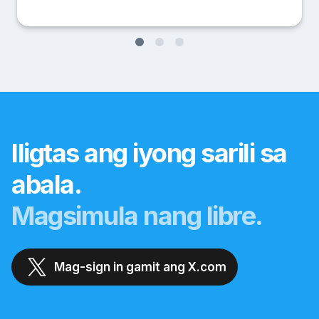
Iligtas ang iyong sarili sa
abala.
Magsimula nang libre.
Mag-sign in gamit ang X.com