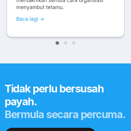
mentakrifkan semula cara organisasi
menyambut tetamu.
Baca lagi →
Tidak perlu bersusah
payah.
Bermula secara percuma.