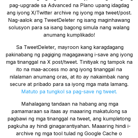
pag-upgrade sa Advanced na Plano upang idagdag
ang iyong X/Twitter archive ng iyong mga tweet/post.
Nag-aalok ang TweetDeleter ng isang maginhawang
solusyon para sa isang bagong simula nang walang
anumang kumplikado!
Sa TweetDeleter, mayroon kang karagdagang
pakinabang ng pagiging magagawang i-save ang iyong
mga tinanggal na X post/tweet. Tinitiyak ng tampok na
ito na maa-access mo ang iyong tinanggal na
nilalaman anumang oras, at ito ay nakaimbak nang
secure at pribado para sa iyong mga mata lamang.
Matuto pa tungkol sa pag-save ng tweet.
Mahalagang tandaan na habang ang mga
pamamaraan sa itaas ay maaaring makatulong sa
pagbawi ng mga tinanggal na tweet, ang kumpletong
pagkuha ay hindi ginagarantiyahan. Maaaring hindi i-
archive ng mga tool tulad ng Google Cache o