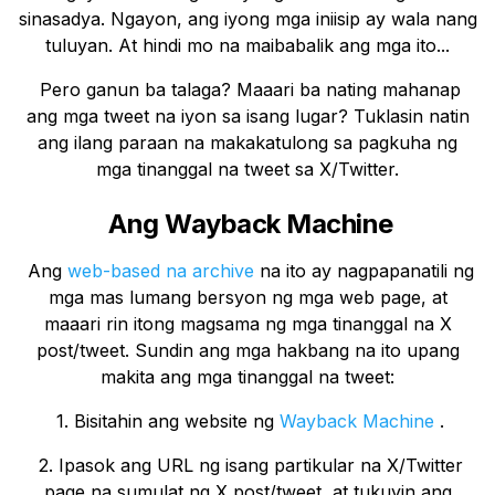
sinasadya. Ngayon, ang iyong mga iniisip ay wala nang
tuluyan. At hindi mo na maibabalik ang mga ito...
Pero ganun ba talaga? Maaari ba nating mahanap
ang mga tweet na iyon sa isang lugar? Tuklasin natin
ang ilang paraan na makakatulong sa pagkuha ng
mga tinanggal na tweet sa X/Twitter.
Ang Wayback Machine
Ang
web-based na archive
na ito ay nagpapanatili ng
mga mas lumang bersyon ng mga web page, at
maaari rin itong magsama ng mga tinanggal na X
post/tweet. Sundin ang mga hakbang na ito upang
makita ang mga tinanggal na tweet:
1. Bisitahin ang website ng
Wayback Machine
.
2. Ipasok ang URL ng isang partikular na X/Twitter
page na sumulat ng X post/tweet, at tukuyin ang