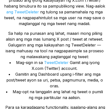
pribado ang iyong kasaysayan ng X.com (Twitter)
habang binubura ito sa pampublikong view. Nag-aalok
ang TweetDeleter
ng tulong sa pamamahala ng mga
tweet, na nagpapahintulot sa mga user na mag-save o
magtanggal ng mga tweet nang madali.
Sa halip na punasan ang lahat, maaari mong piliing
alisin ang mga mas lumang X post / tweet at retweet.
Galugarin ang mga kakayahan ng TweetDeleter —
isang mahusay na tool na nagpapasimple sa proseso
ng malawakang pagtanggal ng tweet:
Mag-sign in sa
TweetDeleter
Gamit ang iyong
X.com (Twitter) account.
Gamitin ang Dashboard upang i-filter ang mga
post/tweet ayon sa uri, petsa, pagmumura, media, o
oras.
Mag-opt na tanggalin ang lahat ng tweet o pumili
ng mga partikular na aalisin.
Para sa karagdagang functionality, isaalang-alang ang