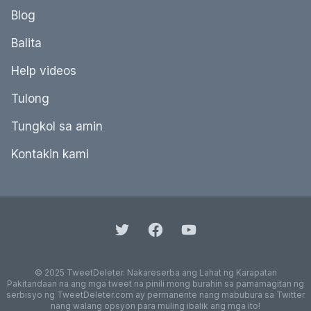
Blog
Balita
Help videos
Tulong
Tungkol sa amin
Kontakin kami
© 2025 TweetDeleter. Nakareserba ang Lahat ng Karapatan
Pakitandaan na ang mga tweet na pinili mong burahin sa pamamagitan ng
serbisyo ng TweetDeleter.com ay permanente nang mabubura sa Twitter
nang walang opsyon para muling ibalik ang mga ito!