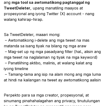
ang
mga tool sa awtomatikong pagtanggal ng
TweetDeleter
, upang manatiling maayos at
propesyonal ang iyong Twitter (X) account - nang
walang kahirap-hirap.
Sa TweetDeleter, maaari mong:
– Awtomatikong i-delete ang mga tweet na mas
matanda sa isang tiyak na bilang ng mga araw
– Mag-set up ng mga pasadyang filter (hal., alisin ang
mga tweet na naglalaman ng tiyak na mga keyword)
– Panatilihing aktibo, malinis, at walang kalat ang
iyong timeline
– Tamang-tama ang isip na alam mong ang mga luma
at hindi na kailangan na tweet ay awtomatikong aalisin
Perpekto para sa mga creator, propesyonal, at
sinumang pinahahalagahan ang privacy, tinutulungan