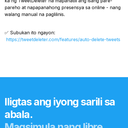
ka ng TweetDeleter na mapanatili ang isang pare-
pareho at napapanahong presensya sa online - nang
walang manual na paglilinis.
✅ Subukan ito ngayon:
https://tweetdeleter.com/features/auto-delete-tweets
Iligtas ang iyong sarili sa
abala.
Magsimula nang libre.