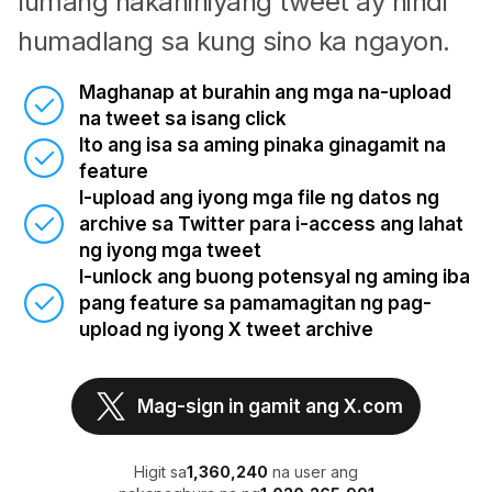
lumang nakahihiyang tweet ay hindi
humadlang sa kung sino ka ngayon.
Maghanap at burahin ang mga na-upload
na tweet sa isang click
Ito ang isa sa aming pinaka ginagamit na
feature
I-upload ang iyong mga file ng datos ng
archive sa Twitter para i-access ang lahat
ng iyong mga tweet
I-unlock ang buong potensyal ng aming iba
pang feature sa pamamagitan ng pag-
upload ng iyong X tweet archive
Mag-sign in gamit ang X.com
Higit sa
1,360,240
na user ang