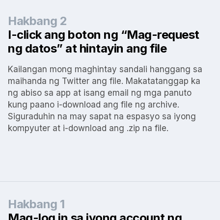
Hakbang 2
I-click ang boton ng “Mag-request
ng datos” at hintayin ang file
Kailangan mong maghintay sandali hanggang sa
maihanda ng Twitter ang file. Makatatanggap ka
ng abiso sa app at isang email ng mga panuto
kung paano i-download ang file ng archive.
Siguraduhin na may sapat na espasyo sa iyong
kompyuter at i-download ang .zip na file.
Hakbang 1
Mag-log in sa iyong account ng