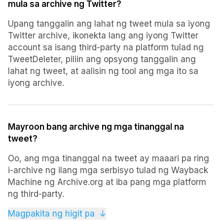
mula sa archive ng Twitter?
Upang tanggalin ang lahat ng tweet mula sa iyong
Twitter archive, ikonekta lang ang iyong Twitter
account sa isang third-party na platform tulad ng
TweetDeleter, piliin ang opsyong tanggalin ang
lahat ng tweet, at aalisin ng tool ang mga ito sa
iyong archive.
Mayroon bang archive ng mga tinanggal na
tweet?
Oo, ang mga tinanggal na tweet ay maaari pa ring
i-archive ng ilang mga serbisyo tulad ng Wayback
Machine ng Archive.org at iba pang mga platform
ng third-party.
Gayunpaman, ang pag-access sa mga tinanggal
Magpakita ng higit pa
↓