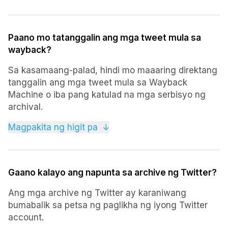
na tweet ay maaaring mag-iba batay sa kung
kailan at kung sila ay na-archive, na ginagawang
hindi mahuhulaan ang kanilang availability.
Paano mo tatanggalin ang mga tweet mula sa
wayback?
Sa kasamaang-palad, hindi mo maaaring direktang
tanggalin ang mga tweet mula sa Wayback
Machine o iba pang katulad na mga serbisyo ng
archival.
Kapag na-archive ang isang tweet, magiging
Magpakita ng higit pa
↓
bahagi ito ng makasaysayang talaan.
Gayunpaman, maaari mong tanggalin ang mga
tweet mula sa iyong Twitter account upang
Gaano kalayo ang napunta sa archive ng Twitter?
maiwasang ma-archive ang mga ito sa hinaharap.
Ang mga archive ng Twitter ay karaniwang
bumabalik sa petsa ng paglikha ng iyong Twitter
account.