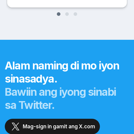
Alam naming di mo iyon
sinasadya.
Bawiin ang iyong sinabi
sa Twitter.
Mag-sign in gamit ang X.com