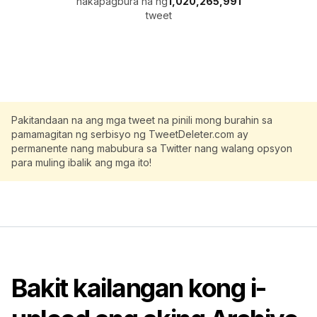
nakapagbura na ng
1,020,265,991
tweet
Pakitandaan na ang mga tweet na pinili mong burahin sa
pamamagitan ng serbisyo ng TweetDeleter.com ay
permanente nang mabubura sa Twitter nang walang opsyon
para muling ibalik ang mga ito!
Bakit kailangan kong i-