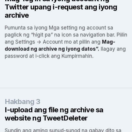
Twitter upang i-request ang iyong
archive
Pumunta sa iyong Mga setting ng account sa
paglick ng “higit pa” na icon sa navigation bar. Piilin
ang Settings -> Account mo at pillin ang
Mag-
download ng archive ng iyong datos”.
Ilagay ang
password at i-click ang Kumpirmahin.
Hakbang 3
I-upload ang file ng archive sa
website ng TweetDeleter
Sundin ang aming sunud-sunod na gabay dito sa