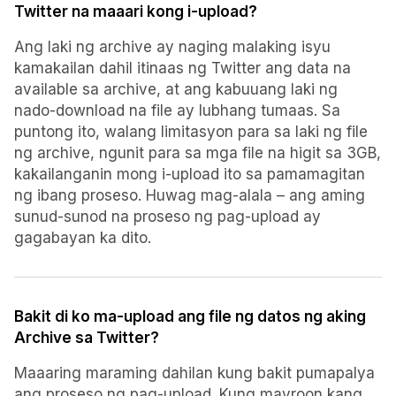
Twitter na maaari kong i-upload?
Ang laki ng archive ay naging malaking isyu
kamakailan dahil itinaas ng Twitter ang data na
available sa archive, at ang kabuuang laki ng
nado-download na file ay lubhang tumaas. Sa
puntong ito, walang limitasyon para sa laki ng file
ng archive, ngunit para sa mga file na higit sa 3GB,
kakailanganin mong i-upload ito sa pamamagitan
ng ibang proseso. Huwag mag-alala – ang aming
sunud-sunod na proseso ng pag-upload ay
gagabayan ka dito.
Bakit di ko ma-upload ang file ng datos ng aking
Archive sa Twitter?
Maaaring maraming dahilan kung bakit pumapalya
ang proseso ng pag-upload. Kung mayroon kang