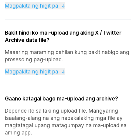
Gayunpaman, kung nagtanggal ka ng mga tweet o
Magpakita ng higit pa
↓
nag-retweet ng nilalaman mula sa ibang mga user,
maaaring hindi lumabas ang mga ito sa iyong
archive. Ang mga serbisyo ng third-party ay
Bakit hindi ko mai-upload ang aking X / Twitter
maaaring may sariling mga limitasyon sa kung
Archive data file?
gaano kalayo sila makakabawi ng mga tweet.
Maaaring maraming dahilan kung bakit nabigo ang
proseso ng pag-upload.
Kung mayroon kang anumang mga alalahanin o
Magpakita ng higit pa
↓
tanong mangyaring makipag-ugnayan sa amin sa
info@tweetdeleter.com
at tutulungan ka ng aming
team ng suporta.
Gaano katagal bago ma-upload ang archive?
Depende ito sa laki ng upload file. Mangyaring
isaalang-alang na ang napakalaking mga file ay
magtatagal upang matagumpay na ma-upload sa
aming app.